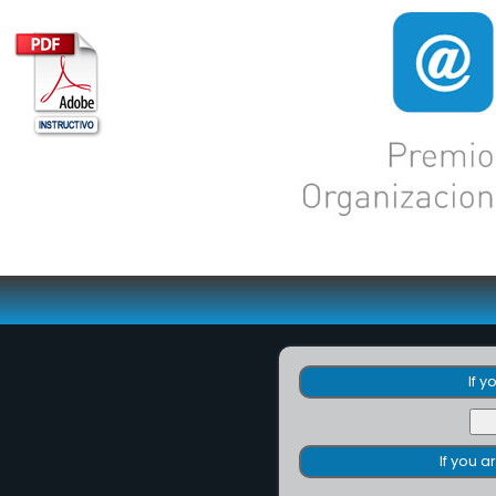
If 
If you 